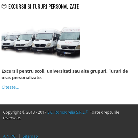
EXCURSII SI TURURI PERSONALIZATE
Excursii si tururi personalizate
Excursii pentru scoli, universitati sau alte grupuri. Tururi de
oras personalizate.
Citeste...
®
Copyright © 2013 - 2017
S.C. Romsorelia S.R.L.
Toate drepturile
rezervate.
A.N.P.C.
Sitemap